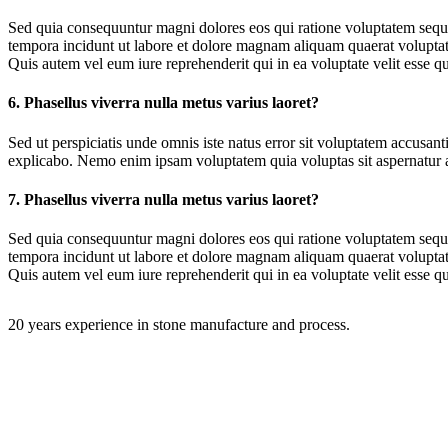
Sed quia consequuntur magni dolores eos qui ratione voluptatem sequi
tempora incidunt ut labore et dolore magnam aliquam quaerat volupta
Quis autem vel eum iure reprehenderit qui in ea voluptate velit esse q
6. Phasellus viverra nulla metus varius laoret?
Sed ut perspiciatis unde omnis iste natus error sit voluptatem accusan
explicabo. Nemo enim ipsam voluptatem quia voluptas sit aspernatur au
7. Phasellus viverra nulla metus varius laoret?
Sed quia consequuntur magni dolores eos qui ratione voluptatem sequi
tempora incidunt ut labore et dolore magnam aliquam quaerat volupta
Quis autem vel eum iure reprehenderit qui in ea voluptate velit esse q
20 years experience in stone manufacture and process.