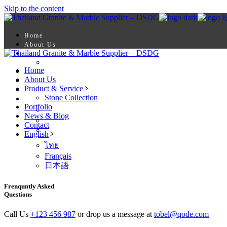
Skip to the content
Home
About Us
Product & Service
Stone Collection
Home
Portfolio
About Us
News & Blog
Product & Service
Contact
Stone Collection
English
Portfolio
ไทย
News & Blog
Français
Contact
日本語
English
ไทย
Français
日本語
Frenquntly Asked
Questions
Call Us
+123 456 987
or drop us a message at
tobel@qode.com