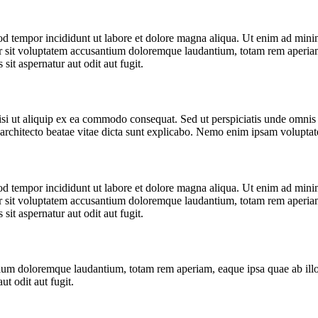
od tempor incididunt ut labore et dolore magna aliqua. Ut enim ad minim 
 sit voluptatem accusantium doloremque laudantium, totam rem aperiam, e
it aspernatur aut odit aut fugit.
isi ut aliquip ex ea commodo consequat. Sed ut perspiciatis unde omnis
 architecto beatae vitae dicta sunt explicabo. Nemo enim ipsam voluptate
od tempor incididunt ut labore et dolore magna aliqua. Ut enim ad minim 
 sit voluptatem accusantium doloremque laudantium, totam rem aperiam, e
it aspernatur aut odit aut fugit.
tium doloremque laudantium, totam rem aperiam, eaque ipsa quae ab illo in
t odit aut fugit.